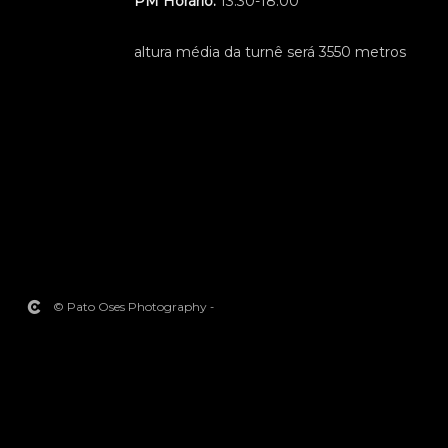
PM Horário:
13:30-18:00
altura média da turnê será 3550 metros
© Pato Oses Photography
-